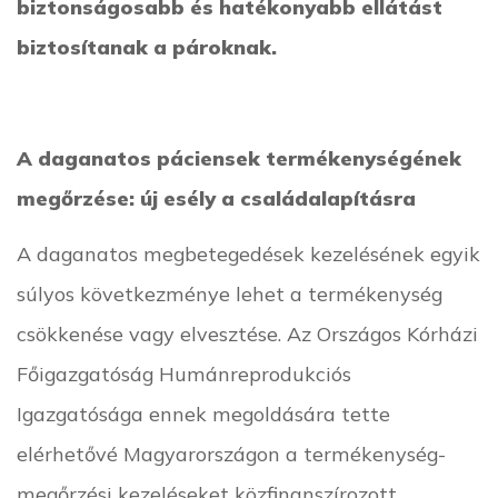
biztonságosabb és hatékonyabb ellátást
biztosítanak a pároknak.
A daganatos páciensek termékenységének
megőrzése: új esély a családalapításra
A daganatos megbetegedések kezelésének egyik
súlyos következménye lehet a termékenység
csökkenése vagy elvesztése. Az Országos Kórházi
Főigazgatóság Humánreprodukciós
Igazgatósága ennek megoldására tette
elérhetővé Magyarországon a termékenység-
megőrzési kezeléseket közfinanszírozott