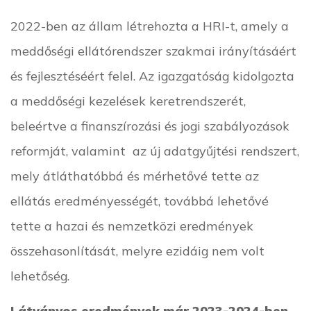
2022-ben az állam létrehozta a HRI-t, amely a
meddőségi ellátórendszer szakmai irányításáért
és fejlesztéséért felel. Az igazgatóság kidolgozta
a meddőségi kezelések keretrendszerét,
beleértve a finanszírozási és jogi szabályozások
reformját, valamint az új adatgyűjtési rendszert,
mely átláthatóbbá és mérhetővé tette az
ellátás eredményességét, továbbá lehetővé
tette a hazai és nemzetközi eredmények
összehasonlítását, melyre ezidáig nem volt
lehetőség.
Látványos eredmények már 2023-2024-ben