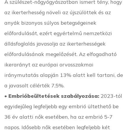
A szülészet-nőgyógyászatban ismert tény, hogy
az ikerterhesség növeli az újszülöttek és az
anyák bizonyos súlyos betegségeinek
előfordulását, ezért egyértelmű nemzetközi
állásfoglalás javasolja az ikerterhességek
előfordulásának megelőzését. Az elfogadható
ikerarányt az európai orvosszakmai
iránymutatás alapján 13% alatt kell tartani, de
a javasolt célérték 7,5%.
•
Embrióbeültetések szabályozása:
2023-tól
egyidejűleg legfeljebb egy embrió ültethető be
36 év alatti nők esetében, ha az embrió 5-7
napos. Idősebb nők esetében legfeljebb két