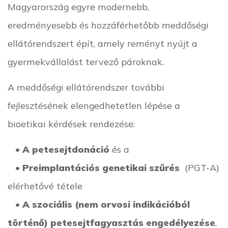
Magyarország egyre modernebb,
eredményesebb és hozzáférhetőbb meddőségi
ellátórendszert épít, amely reményt nyújt a
gyermekvállalást tervező pároknak.
A meddőségi ellátórendszer további
fejlesztésének elengedhetetlen lépése a
bioetikai kérdések rendezése:
•
A petesejtdonáció
és a
•
Preimplantációs genetikai szűrés
(PGT-A)
elérhetővé tétele
•
A szociális (nem orvosi indikációból
történő) petesejtfagyasztás engedélyezése
,