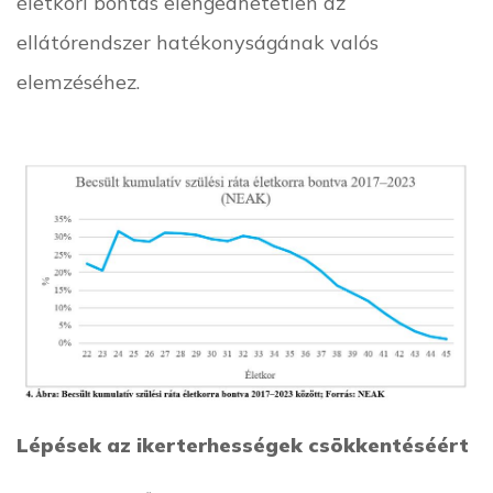
életkori bontás elengedhetetlen az
ellátórendszer hatékonyságának valós
elemzéséhez.
Lépések az ikerterhességek csökkentéséért