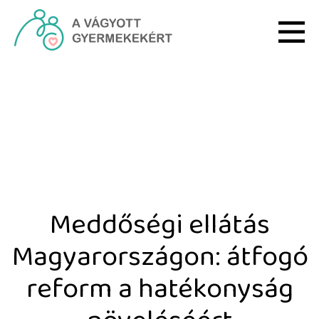
Ugrás a fő tartalomhoz
Meddőségi ellátás Magya
Meddőségi ellátás
Magyarországon: átfogó
reform a hatékonyság