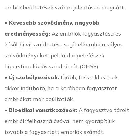
embrióbeültetések száma jelentősen megnőtt.
•
Kevesebb szövődmény, nagyobb
eredményesség:
Az embriók fagyasztása és
későbbi visszaültetése segít elkerülni a súlyos
szövődményeket, például a petefészek
hiperstimulációs szindrómát (OHSS).
•
Új szabályozások:
Újabb, friss ciklus csak
akkor indítható, ha a korábban fagyasztott
embriókat már beültették.
•
Bioetikai vonatkozások:
A fagyasztva tárolt
embriók felhasználásával nem gyarapítjuk
tovább a fagyasztott embriók számát.