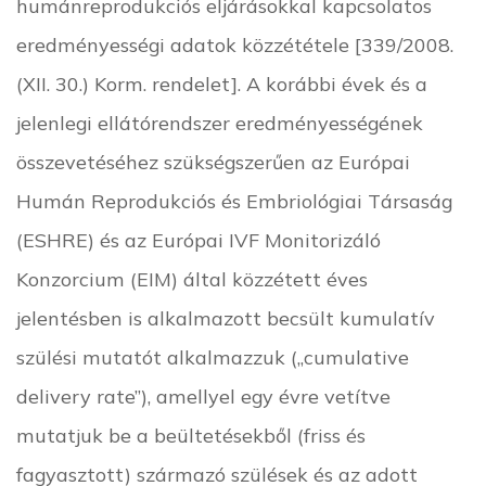
humánreprodukciós eljárásokkal kapcsolatos
eredményességi adatok közzététele [339/2008.
(XII. 30.) Korm. rendelet]. A korábbi évek és a
jelenlegi ellátórendszer eredményességének
összevetéséhez szükségszerűen az Európai
Humán Reprodukciós és Embriológiai Társaság
(ESHRE) és az Európai IVF Monitorizáló
Konzorcium (EIM) által közzétett éves
jelentésben is alkalmazott becsült kumulatív
szülési mutatót alkalmazzuk („cumulative
delivery rate”), amellyel egy évre vetítve
mutatjuk be a beültetésekből (friss és
fagyasztott) származó szülések és az adott