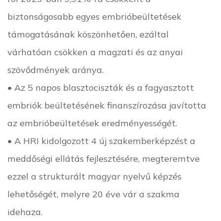
biztonságosabb egyes embrióbeültetések
támogatásának köszönhetően, ezáltal
várhatóan csökken a magzati és az anyai
szövődmények aránya.
• Az 5 napos blasztociszták és a fagyasztott
embriók beültetésének finanszírozása javította
az embrióbeültetések eredményességét.
• A HRI kidolgozott 4 új szakemberképzést a
meddőségi ellátás fejlesztésére, megteremtve
ezzel a strukturált magyar nyelvű képzés
lehetőségét, melyre 20 éve vár a szakma
idehaza.