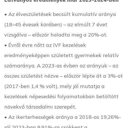
• Az élveszületések becsült kumulatív aránya
(18–45 évesek körében) – az elmúlt 7 évet
vizsgálva – először haladta meg a 20%-ot.
• Évről évre nőtt az IVF kezelések
eredményeképpen született gyermekek relatív
számaránya. A 2023-as évben az arányuk – az
összes születést nézve – először lépte át a 3%-ot
(2017-ben 1,4 % volt), mely jól mutatja a
kezelések népesedési folyamatokban betöltött
növekvő társadalmi szerepét.
• Az ikerterhességek aránya a 2018-as 19,26%-
ról 2023-ban 9,91%-ra csökkent a