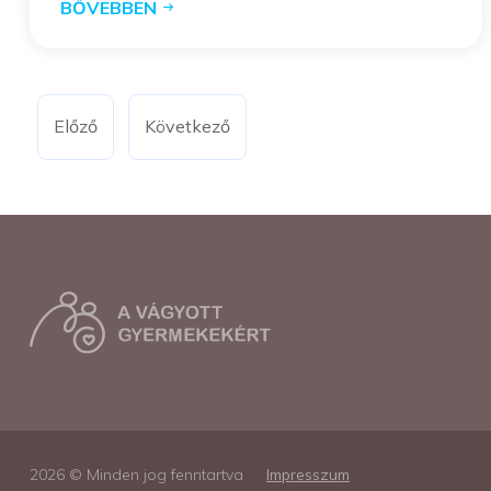
BŐVEBBEN
Előző
Következő
2026 © Minden jog fenntartva
Impresszum