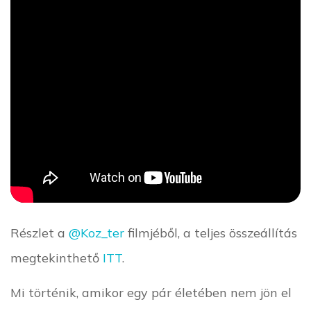
Részlet a
‪@Koz_ter‬
filmjéből, a teljes összeállítás
megtekinthető
ITT
.
Mi történik, amikor egy pár életében nem jön el