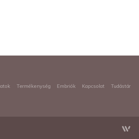
latok
Termékenység
Embriók
Kapcsolat
Tudástár