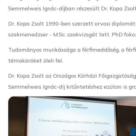
Semmelweis Ignác-díjban részesült Dr. Kopa Zsol
Dr. Kopa Zsolt 1990-ben szerzett orvosi diplom
szakmenedzser - M.Sc. szakvizsgát tett. PhD fo
Tudományos munkássága a férfimeddőség, a férfiak
témaköröket öleli fel.
Dr. Kopa Zsolt az Országos Kórházi Főigazgatós
Semmelweis Ignác-díj kitűntetéshez ezúton is gr