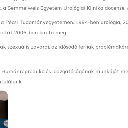
t, a Semmelweis Egyetem Urológiai Klinika docense,
át a Pécsi Tudományegyetemen. 1994-ben urológia, 2
kozatát 2006-ban kapta meg.
 szexuális zavarai, az idősödő férfiak problémaköre
ág Humánreprodukciós Igazgatóságának munkáját meg
atulálunk.