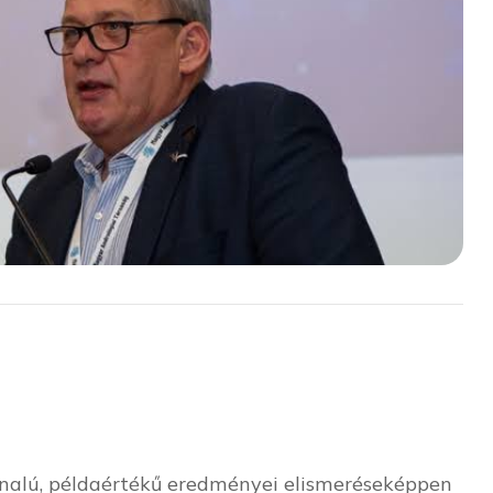
onalú, példaértékű eredményei elismeréseképpen