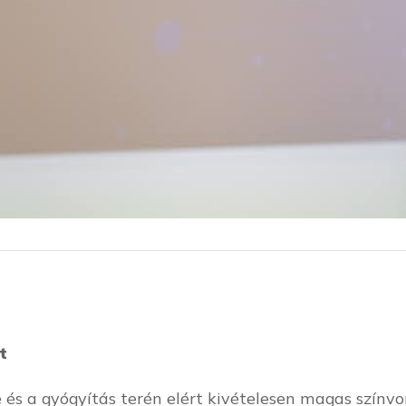
t
és a gyógyítás terén elért kivételesen magas színv