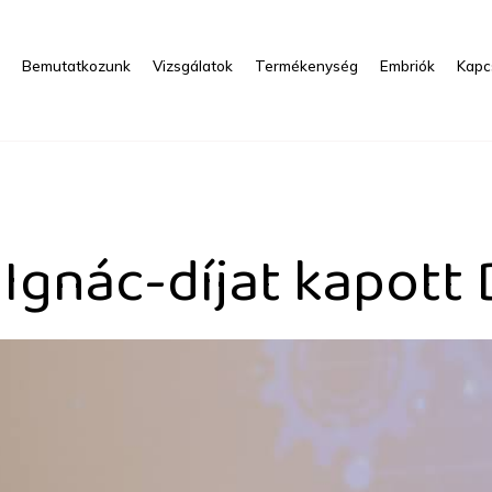
s
Bemutatkozunk
Vizsgálatok
Termékenység
Embriók
Kapc
apott Dr. Kopa Zsolt - HR
gnác-díjat kapott D