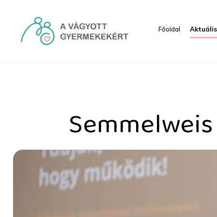
Ugrás a fő tartalomhoz
Főoldal
Aktuáli
Semmelweis Ignác-díjat k
Semmelweis I