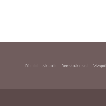
Főoldal
Aktuális
Bemutatkozunk
Vizsgá