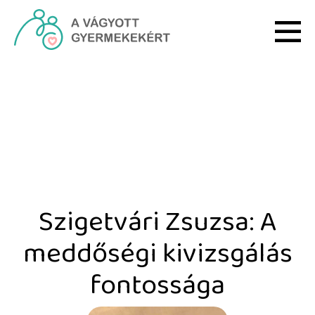
Ugrás a fő tartalomhoz
Szigetvári Zsuzsa: A med
Szigetvári Zsuzsa: A
meddőségi kivizsgálás
fontossága