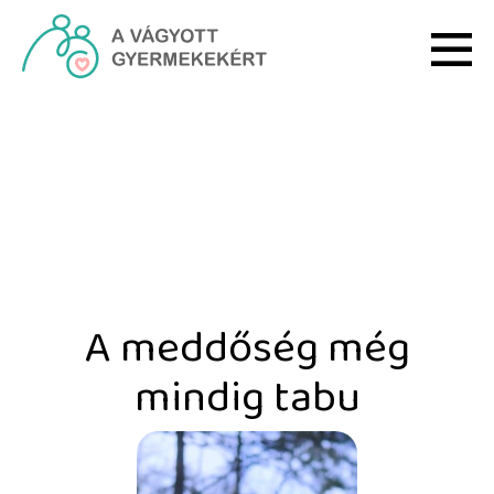
Ugrás a fő tartalomhoz
A meddőség még mindig 
A meddőség még
mindig tabu