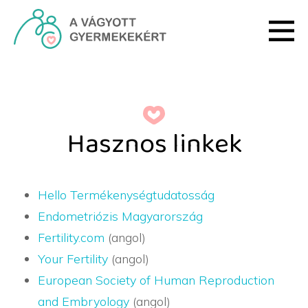
Ugrás a fő tartalomhoz
Hasznos linkek - HRI
Hasznos linkek
Hello Termékenységtudatosság
Endometriózis Magyarország
Fertility.com
(angol)
Your Fertility
(angol)
European Society of Human Reproduction
and Embryology
(angol)