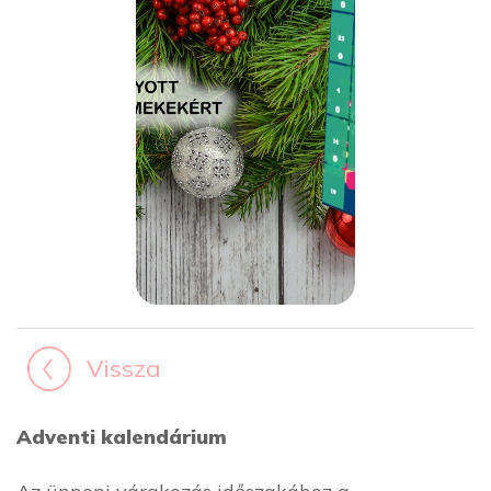
Vissza
Adventi kalendárium
Az ünnepi várakozás időszakához a