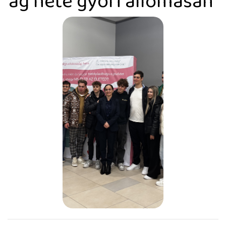
ág hete győri állomásán