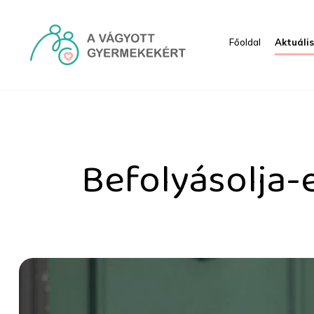
Ugrás a fő tartalomhoz
Főoldal
Aktuáli
Befolyásolja-e a várand
Befolyásolja-