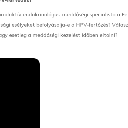
PV-fertőzés?
roduktív endokrinológus, meddőségi specialista a Fe
ssági esélyeket befolyásolja-e a HPV-fertőzés? Válas
agy esetleg a meddőségi kezelést időben eltolni?