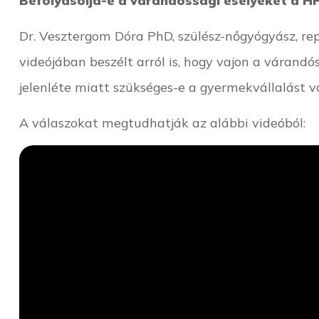
Befolyásolja-e a várandóssági esélyeket a H
Dr. Vesztergom Dóra PhD, szülész-nőgyógyász, rep
videójában beszélt arról is, hogy vajon a várandó
jelenléte miatt szükséges-e a gyermekvállalást v
A válaszokat megtudhatják az alábbi videóból: