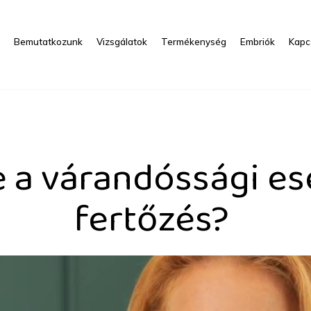
s
Bemutatkozunk
Vizsgálatok
Termékenység
Embriók
Kapc
óssági esélyeket a HPV-fe
e a várandóssági es
fertőzés?