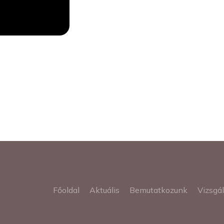
Főoldal
Aktuális
Bemutatkozunk
Vizsgá