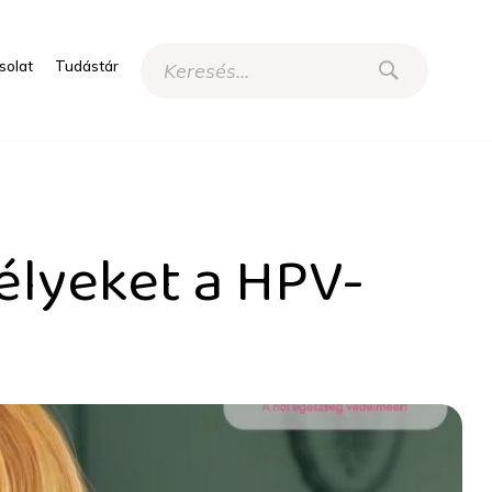
solat
Tudástár
rtőzés? - HRI
élyeket a HPV-