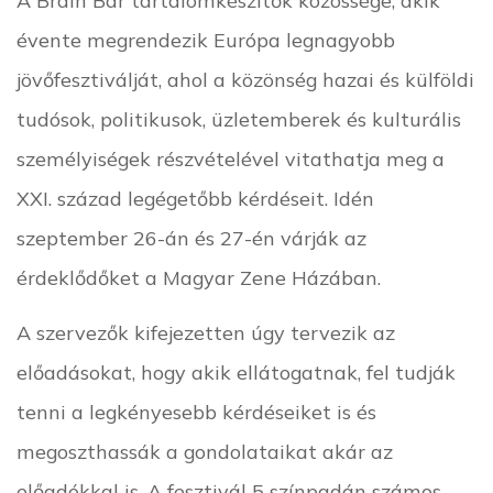
évente megrendezik Európa legnagyobb
jövőfesztiválját, ahol a közönség hazai és külföldi
tudósok, politikusok, üzletemberek és kulturális
személyiségek részvételével vitathatja meg a
XXI. század legégetőbb kérdéseit. Idén
szeptember 26-án és 27-én várják az
érdeklődőket a Magyar Zene Házában.
A szervezők kifejezetten úgy tervezik az
előadásokat, hogy akik ellátogatnak, fel tudják
tenni a legkényesebb kérdéseiket is és
megoszthassák a gondolataikat akár az
előadókkal is. A fesztivál 5 színpadán számos