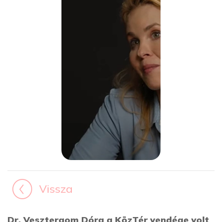
Vissza
Dr. Vesztergom Dóra a KözTér vendége volt