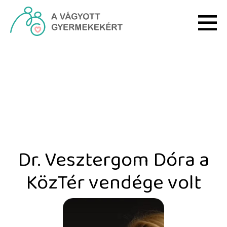
Ugrás a fő tartalomhoz
Dr. Vesztergom Dóra a K
Dr. Vesztergom Dóra a
KözTér vendége volt