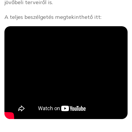
jövőbeli terveiről is.
A teljes beszélgetés megtekinthető itt: