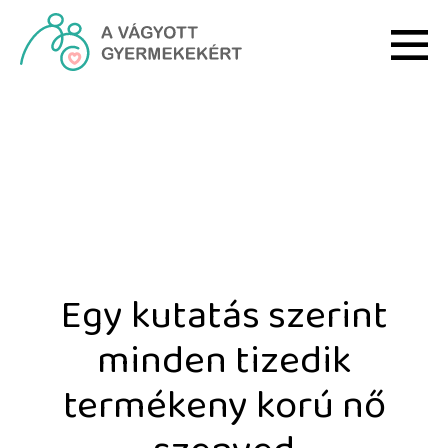
Ugrás a fő tartalomhoz
Egy kutatás szerint min
Egy kutatás szerint
minden tizedik
termékeny korú nő