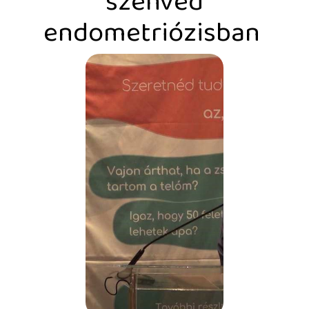
szenved
endometriózisban