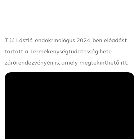
Tűű László, endokrinológus 2024-ben előadást
tartott a Termékenységtudatosság hete
zárórendezvényén is, amely megtekinthető itt: