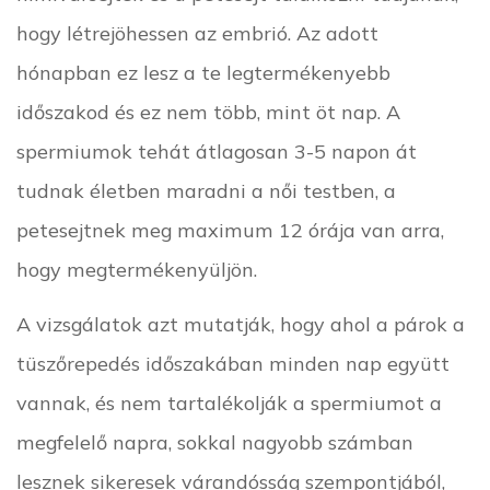
hogy létrejöhessen az embrió. Az adott
hónapban ez lesz a te legtermékenyebb
időszakod és ez nem több, mint öt nap. A
spermiumok tehát átlagosan 3-5 napon át
tudnak életben maradni a női testben, a
petesejtnek meg maximum 12 órája van arra,
hogy megtermékenyüljön.
A vizsgálatok azt mutatják, hogy ahol a párok a
tüszőrepedés időszakában minden nap együtt
vannak, és nem tartalékolják a spermiumot a
megfelelő napra, sokkal nagyobb számban
lesznek sikeresek várandósság szempontjából,