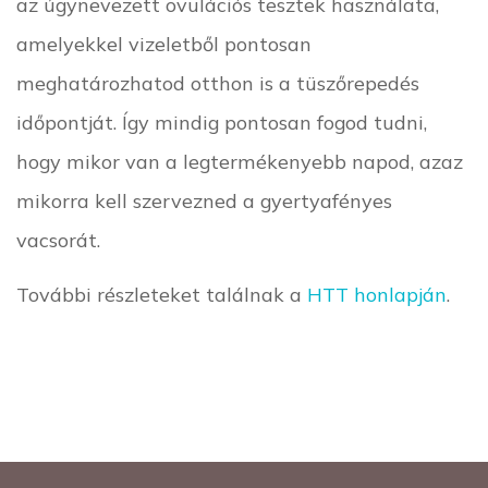
az úgynevezett ovulációs tesztek használata,
amelyekkel vizeletből pontosan
meghatározhatod otthon is a tüszőrepedés
időpontját. Így mindig pontosan fogod tudni,
hogy mikor van a legtermékenyebb napod, azaz
mikorra kell szervezned a gyertyafényes
vacsorát.
További részleteket találnak a
HTT honlapján
.