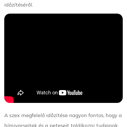
időzítéséről.
A szex megfelelő időzítése nagyon fontos, hogy a
hímivarsejtek és a petesejt találkozni tudjanak,