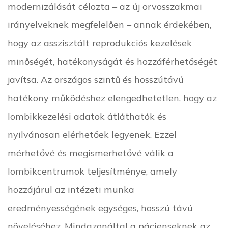
modernizálását célozta – az új orvosszakmai
irányelveknek megfelelően – annak érdekében,
hogy az asszisztált reprodukciós kezelések
minőségét, hatékonyságát és hozzáférhetőségét
javítsa. Az országos szintű és hosszútávú
hatékony működéshez elengedhetetlen, hogy az
lombikkezelési adatok átláthatók és
nyilvánosan elérhetőek legyenek. Ezzel
mérhetővé és megismerhetővé válik a
lombikcentrumok teljesítménye, amely
hozzájárul az intézeti munka
eredményességének egységes, hosszú távú
növeléséhez. Mindazonáltal a pácienseknek az