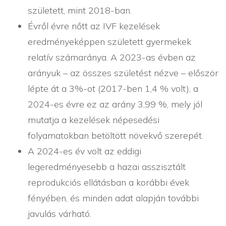
született, mint 2018-ban.
Évről évre nőtt az IVF kezelések
eredményeképpen született gyermekek
relatív számaránya. A 2023-as évben az
arányuk – az összes születést nézve – először
lépte át a 3%-ot (2017-ben 1,4 % volt), a
2024-es évre ez az arány 3,99 %, mely jól
mutatja a kezelések népesedési
folyamatokban betöltött növekvő szerepét.
A 2024-es év volt az eddigi
legeredményesebb a hazai asszisztált
reprodukciós ellátásban a korábbi évek
fényében, és minden adat alapján további
javulás várható.