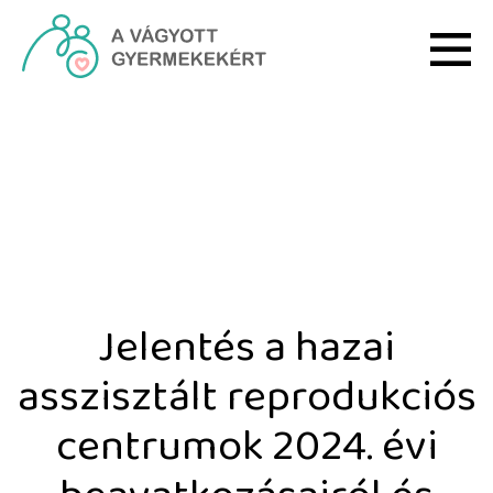
Ugrás a fő tartalomhoz
Jelentés a hazai asszis
Jelentés a hazai
asszisztált reprodukciós
centrumok 2024. évi