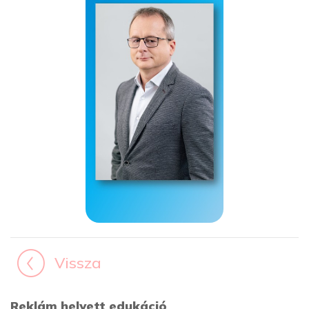
Vissza
Reklám helyett edukáció