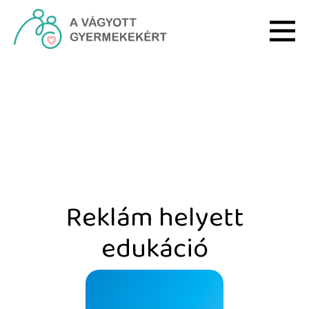
Ugrás a fő tartalomhoz
Reklám helyett edukáció
Reklám helyett
edukáció