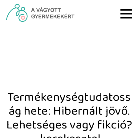
Ugrás a fő tartalomhoz
Termékenységtudatosság 
Termékenységtudatoss
ág hete: Hibernált jövő.
Lehetséges vagy fikció?