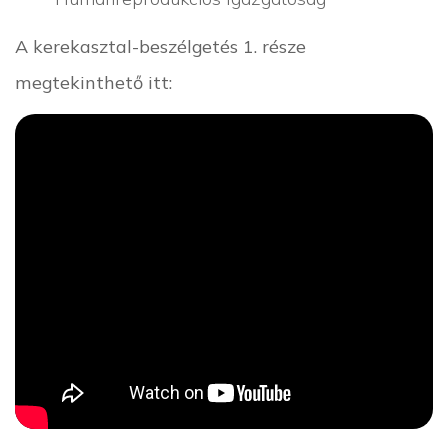
A kerekasztal-beszélgetés 1. része
megtekinthető itt: