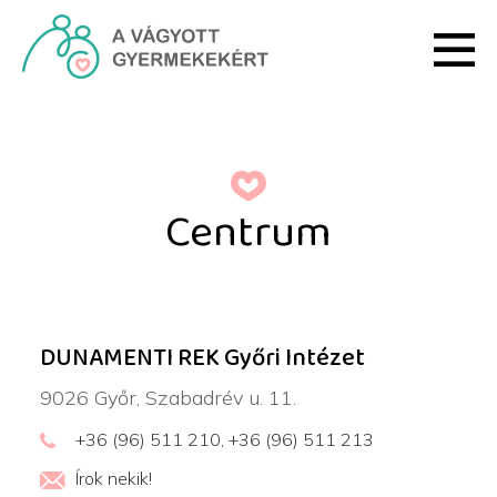
Ugrás a fő tartalomhoz
Dunamenti REK Kft. győri
Centrum
DUNAMENTI REK Győri Intézet
9026 Győr, Szabadrév u. 11.
+36 (96) 511 210, +36 (96) 511 213
Írok nekik!