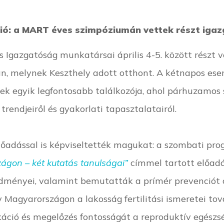
ció: a MART éves szimpóziumán vettek részt ig
Igazgatóság munkatársai április 4-5. között részt
án, melynek Keszthely adott otthont. A kétnapos ese
ek egyik legfontosabb találkozója, ahol párhuzamos
 trendjeiről és gyakorlati tapasztalatairól.
őadással is képviseltették magukat: a szombati pr
ágon – két kutatás tanulságai”
címmel tartott előadá
redményei, valamint bemutatták a prímér prevenciót
gy Magyarországon a lakosság fertilitási ismeretei t
áció és megelőzés fontosságát a reproduktív egész