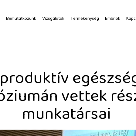
s
Bemutatkozunk
Vizsgálatok
Termékenység
Embriók
Kapc
 egészség és edukáció: 
produktív egészség
ziumán vettek rés
munkatársai