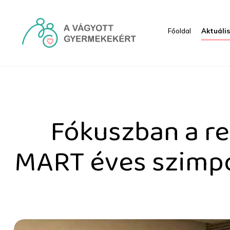
Ugrás a fő tartalomhoz
Főoldal
Aktuáli
Fókuszban a reproduktív
Fókuszban a re
MART éves szimpó