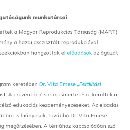
azgatóságunk munkatársai
 vettek a Magyar Reprodukciós Társaság (MART)
mény a hazai asszisztált reprodukcióval
 szekciókban hangzottak el
előadások
az ágazat
ogram keretében
Dr. Vita Emese
„Fertilitási
st. A prezentáció során ismertetésre kerültek a
 célzó edukációs kezdeményezéseket. Az előadás
ovábbra is hiányosak, továbbá Dr. Vita Emese
ség megőrzésében. A témához kapcsolódóan szó