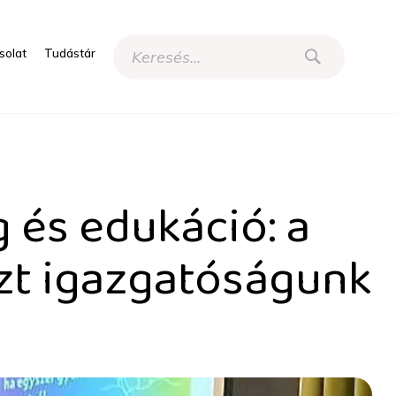
solat
Tudástár
a MART éves szimpóziumán
 és edukáció: a
zt igazgatóságunk