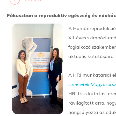
Fókuszban a reproduktív egészség és eduká
A Humánreprodukciós 
XII. éves szimpózium
foglalkozó szakember
aktuális kutatásairól,
A HRI munkatársai el
ismeretek Magyarorsz
HRI friss kutatási e
rávilágított arra, ho
hangsúlyozta az eduk