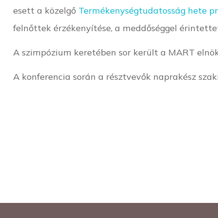
esett a közelgő
Termékenységtudatosság hete pr
felnőttek érzékenyítése, a meddőséggel érintette
A szimpózium keretében sor került a MART elnökv
A konferencia során a résztvevők naprakész szakm